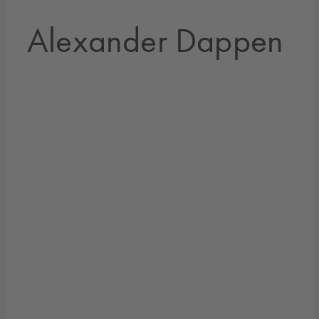
Alexander Dappen
ALEXANDER DAPPEN
Geschäftsführer www.ZOOZemobility.com
"Es ist inspirierend, die unternehmerische