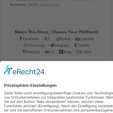
September 2024
|
0 Kommentare
Share This Story, Choose Your Platform!
Facebook
X
Reddit
LinkedIn
WhatsApp
Telegram
Tumblr
Pinterest
Vk
Xing
E-Mail
Über den Autor:
Sebastian Mentel